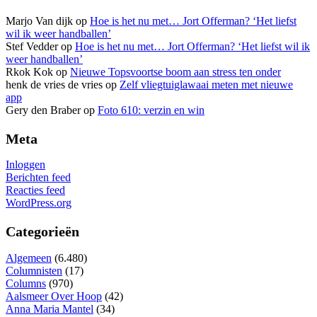
Marjo Van dijk
op
Hoe is het nu met… Jort Offerman? ‘Het liefst
wil ik weer handballen’
Stef Vedder
op
Hoe is het nu met… Jort Offerman? ‘Het liefst wil ik
weer handballen’
Rkok Kok
op
Nieuwe Topsvoortse boom aan stress ten onder
henk de vries de vries
op
Zelf vliegtuiglawaai meten met nieuwe
app
Gery den Braber
op
Foto 610: verzin en win
Meta
Inloggen
Berichten feed
Reacties feed
WordPress.org
Categorieën
Algemeen
(6.480)
Columnisten
(17)
Columns
(970)
Aalsmeer Over Hoop
(42)
Anna Maria Mantel
(34)