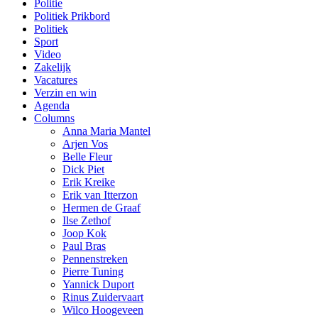
Politie
Politiek Prikbord
Politiek
Sport
Video
Zakelijk
Vacatures
Verzin en win
Agenda
Columns
Anna Maria Mantel
Arjen Vos
Belle Fleur
Dick Piet
Erik Kreike
Erik van Itterzon
Hermen de Graaf
Ilse Zethof
Joop Kok
Paul Bras
Pennenstreken
Pierre Tuning
Yannick Duport
Rinus Zuidervaart
Wilco Hoogeveen