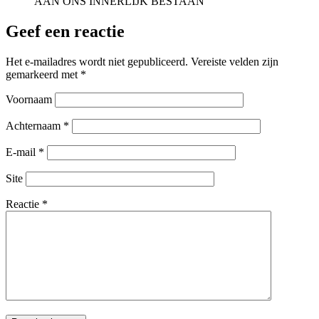
AAN ONS INNERLIJK BESTAAN
Geef een reactie
Het e-mailadres wordt niet gepubliceerd.
Vereiste velden zijn
gemarkeerd met
*
Voornaam
Achternaam
*
E-mail
*
Site
Reactie
*