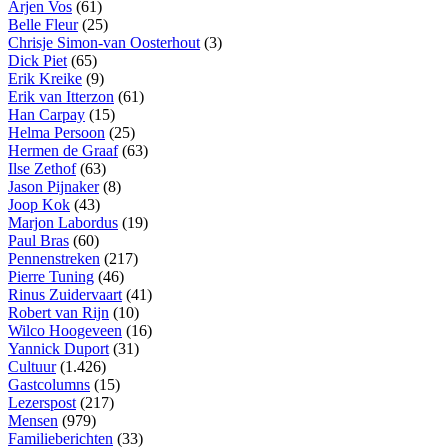
Arjen Vos
(61)
Belle Fleur
(25)
Chrisje Simon-van Oosterhout
(3)
Dick Piet
(65)
Erik Kreike
(9)
Erik van Itterzon
(61)
Han Carpay
(15)
Helma Persoon
(25)
Hermen de Graaf
(63)
Ilse Zethof
(63)
Jason Pijnaker
(8)
Joop Kok
(43)
Marjon Labordus
(19)
Paul Bras
(60)
Pennenstreken
(217)
Pierre Tuning
(46)
Rinus Zuidervaart
(41)
Robert van Rijn
(10)
Wilco Hoogeveen
(16)
Yannick Duport
(31)
Cultuur
(1.426)
Gastcolumns
(15)
Lezerspost
(217)
Mensen
(979)
Familieberichten
(33)