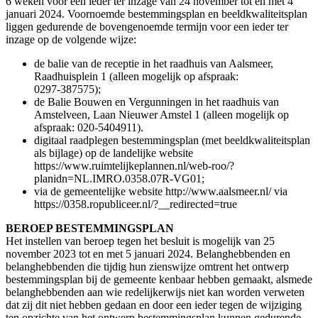
6 weken voor een ieder ter inzage van 24 november tot en met 4
januari 2024. Voornoemde bestemmingsplan en beeldkwaliteitsplan
liggen gedurende de bovengenoemde termijn voor een ieder ter
inzage op de volgende wijze:
de balie van de receptie in het raadhuis van Aalsmeer,
Raadhuisplein 1 (alleen mogelijk op afspraak:
0297-387575);
de Balie Bouwen en Vergunningen in het raadhuis van
Amstelveen, Laan Nieuwer Amstel 1 (alleen mogelijk op
afspraak: 020-5404911).
digitaal raadplegen bestemmingsplan (met beeldkwaliteitsplan
als bijlage) op de landelijke website
https://www.ruimtelijkeplannen.nl/web-roo/?
planidn=NL.IMRO.0358.07R-VG01;
via de gemeentelijke website http://www.aalsmeer.nl/ via
https://0358.ropubliceer.nl/?__redirected=true
BEROEP BESTEMMINGSPLAN
Het instellen van beroep tegen het besluit is mogelijk van 25
november 2023 tot en met 5 januari 2024. Belanghebbenden en
belanghebbenden die tijdig hun zienswijze omtrent het ontwerp
bestemmingsplan bij de gemeente kenbaar hebben gemaakt, alsmede
belanghebbenden aan wie redelijkerwijs niet kan worden verweten
dat zij dit niet hebben gedaan en door een ieder tegen de wijziging
ten opzichte van het ontwerp bestemmingsplan kunnen gedurende