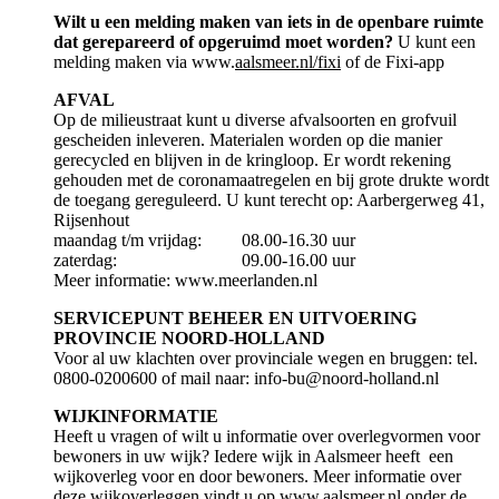
Wilt u een melding maken van iets in de openbare ruimte
dat gerepareerd of opgeruimd moet worden?
U kunt een
melding maken via www.
aalsmeer.nl/fixi
of de Fixi-app
AFVAL
Op de milieustraat kunt u diverse afvalsoorten en grofvuil
gescheiden inleveren. Materialen worden op die manier
gerecycled en blijven in de kringloop. Er wordt rekening
gehouden met de coronamaatregelen en bij grote drukte wordt
de toegang gereguleerd. U kunt terecht op: Aarbergerweg 41,
Rijsenhout
maandag t/m vrijdag: 08.00-16.30 uur
zaterdag: 09.00-16.00 uur
Meer informatie: www.meerlanden.nl
SERVICEPUNT BEHEER EN UITVOERING
PROVINCIE NOORD-HOLLAND
Voor al uw klachten over provinciale wegen en bruggen: tel.
0800-0200600 of mail naar: info-bu@noord-holland.nl
WIJKINFORMATIE
Heeft u vragen of wilt u informatie over overlegvormen voor
bewoners in uw wijk? Iedere wijk in Aalsmeer heeft een
wijkoverleg voor en door bewoners. Meer informatie over
deze wijkoverleggen vindt u op www.aalsmeer.nl onder de