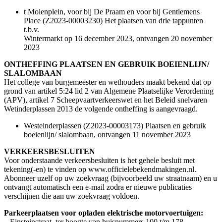
t Molenplein, voor bij De Praam en voor bij Gentlemens
Place (Z2023-00003230) Het plaatsen van drie tappunten
t.b.v.
Wintermarkt op 16 december 2023, ontvangen 20 november
2023
ONTHEFFING PLAATSEN EN GEBRUIK BOEIENLIJN/
SLALOMBAAN
Het college van burgemeester en wethouders maakt bekend dat op
grond van artikel 5:24 lid 2 van Algemene Plaatselijke Verordening
(APV), artikel 7 Scheepvaartverkeerswet en het Beleid snelvaren
Wetinderplassen 2013 de volgende ontheffing is aangevraagd.
Westeinderplassen (Z2023-00003173) Plaatsen en gebruik
boeienlijn/ slalombaan, ontvangen 11 november 2023
VERKEERSBESLUITEN
Voor onderstaande verkeersbesluiten is het gehele besluit met
tekening(-en) te vinden op www.officielebekendmakingen.nl.
Abonneer uzelf op uw zoekvraag (bijvoorbeeld uw straatnaam) en u
ontvangt automatisch een e-mail zodra er nieuwe publicaties
verschijnen die aan uw zoekvraag voldoen.
Parkeerplaatsen voor opladen elektrische motorvoertuigen:
– Einsteinstraat, ter hoogte van huisnummers 100 t/m 178