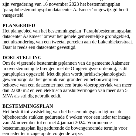
zijn vergadering van 16 november 2023 het bestemmingsplan
‘paraplubestemmingsplan datacenter Aalsmeer’ ongewijzigd heeft
vastgesteld.
PLANGEBIED
Het plangebied van het bestemmingsplan ‘Paraplubestemmingsplan
datacenter Aalsmeer’ omvat het gehele gemeentelijke grondgebied,
met uitzondering van een tweetal percelen aan de Lakenblekerstraat.
Daar is reeds een datacenter gevestigd.
DOELSTELLING
Om de vigerende bestemmingsplannen van de gemeente Aalsmeer
in overstemming te brengen met de Omgevingsverordening, is dit
parapluplan opgesteld. Met dit plan wordt juridisch-planologisch
gewaarborgd dat het gebruik van gronden en bebouwing ten
behoeve van een datacenter met een bruto vloeroppervlak van meer
dan 2.000 m2 en een elektrisch aansluitvermogen van meer dan 5
MVA als strijdig gebruik geldt.
BESTEMMINGSPLAN
Het besluit tot vaststelling van het bestemmingsplan ligt met de
bijbehorende stukken gedurende 6 weken voor een ieder ter inzage
van 24 november tot en met 4 januari 2024. Voornoemde
bestemmingsplan ligt gedurende de bovengenoemde termijn voor
een ieder ter inzage op de volgende wijze: