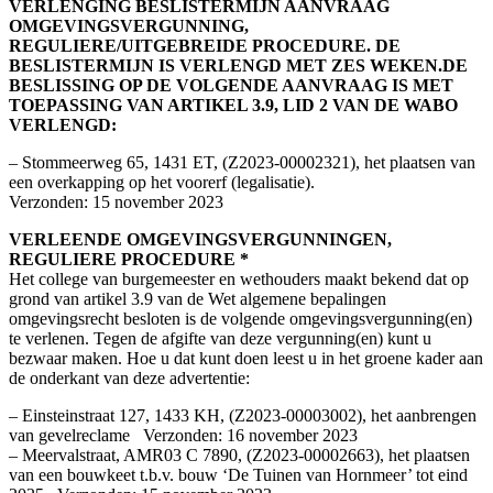
VERLENGING BESLISTERMIJN AANVRAAG
OMGEVINGSVERGUNNING,
REGULIERE/UITGEBREIDE PROCEDURE. DE
BESLISTERMIJN IS VERLENGD MET ZES WEKEN.DE
BESLISSING OP DE VOLGENDE AANVRAAG IS MET
TOEPASSING VAN ARTIKEL 3.9, LID 2 VAN DE WABO
VERLENGD:
– Stommeerweg 65, 1431 ET, (Z2023-00002321), het plaatsen van
een overkapping op het voorerf (legalisatie).
Verzonden: 15 november 2023
VERLEENDE OMGEVINGSVERGUNNINGEN,
REGULIERE PROCEDURE *
Het college van burgemeester en wethouders maakt bekend dat op
grond van artikel 3.9 van de Wet algemene bepalingen
omgevingsrecht besloten is de volgende omgevingsvergunning(en)
te verlenen. Tegen de afgifte van deze vergunning(en) kunt u
bezwaar maken. Hoe u dat kunt doen leest u in het groene kader aan
de onderkant van deze advertentie:
– Einsteinstraat 127, 1433 KH, (Z2023-00003002), het aanbrengen
van gevelreclame Verzonden: 16 november 2023
– Meervalstraat, AMR03 C 7890, (Z2023-00002663), het plaatsen
van een bouwkeet t.b.v. bouw ‘De Tuinen van Hornmeer’ tot eind