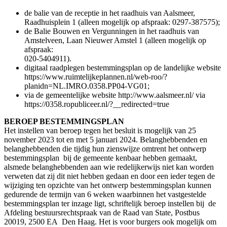
de balie van de receptie in het raadhuis van Aalsmeer,
Raadhuisplein 1 (alleen mogelijk op afspraak: 0297-387575);
de Balie Bouwen en Vergunningen in het raadhuis van
Amstelveen, Laan Nieuwer Amstel 1 (alleen mogelijk op
afspraak:
020-5404911).
digitaal raadplegen bestemmingsplan op de landelijke website
https://www.ruimtelijkeplannen.nl/web-roo/?
planidn=NL.IMRO.0358.PP04-VG01;
via de gemeentelijke website http://www.aalsmeer.nl/ via
https://0358.ropubliceer.nl/?__redirected=true
BEROEP BESTEMMINGSPLAN
Het instellen van beroep tegen het besluit is mogelijk van 25
november 2023 tot en met 5 januari 2024. Belanghebbenden en
belanghebbenden die tijdig hun zienswijze omtrent het ontwerp
bestemmingsplan bij de gemeente kenbaar hebben gemaakt,
alsmede belanghebbenden aan wie redelijkerwijs niet kan worden
verweten dat zij dit niet hebben gedaan en door een ieder tegen de
wijziging ten opzichte van het ontwerp bestemmingsplan kunnen
gedurende de termijn van 6 weken waarbinnen het vastgestelde
bestemmingsplan ter inzage ligt, schriftelijk beroep instellen bij de
Afdeling bestuursrechtspraak van de Raad van State, Postbus
20019, 2500 EA Den Haag. Het is voor burgers ook mogelijk om