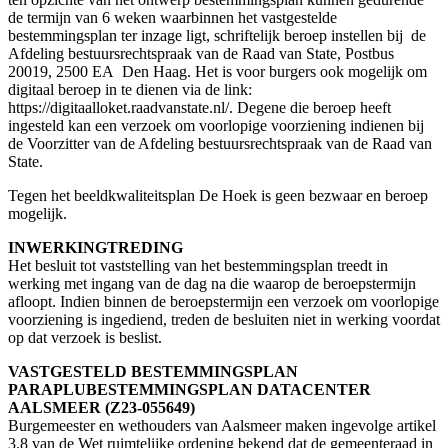
de termijn van 6 weken waarbinnen het vastgestelde
bestemmingsplan ter inzage ligt, schriftelijk beroep instellen bij de
Afdeling bestuursrechtspraak van de Raad van State, Postbus
20019, 2500 EA Den Haag. Het is voor burgers ook mogelijk om
digitaal beroep in te dienen via de link:
https://digitaalloket.raadvanstate.nl/. Degene die beroep heeft
ingesteld kan een verzoek om voorlopige voorziening indienen bij
de Voorzitter van de Afdeling bestuursrechtspraak van de Raad van
State.
Tegen het beeldkwaliteitsplan De Hoek is geen bezwaar en beroep
mogelijk.
INWERKINGTREDING
Het besluit tot vaststelling van het bestemmingsplan treedt in
werking met ingang van de dag na die waarop de beroepstermijn
afloopt. Indien binnen de beroepstermijn een verzoek om voorlopige
voorziening is ingediend, treden de besluiten niet in werking voordat
op dat verzoek is beslist.
VASTGESTELD BESTEMMINGSPLAN
PARAPLUBESTEMMINGSPLAN DATACENTER
AALSMEER (Z23-055649)
Burgemeester en wethouders van Aalsmeer maken ingevolge artikel
3.8 van de Wet ruimtelijke ordening bekend dat de gemeenteraad in