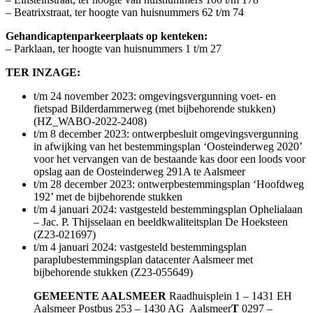
– Beatrixstraat, ter hoogte van huisnummers 62 t/m 74
Gehandicaptenparkeerplaats op kenteken:
– Parklaan, ter hoogte van huisnummers 1 t/m 27
TER INZAGE:
t/m 24 november 2023: omgevingsvergunning voet- en
fietspad Bilderdammerweg (met bijbehorende stukken)
(HZ_WABO-2022-2408)
t/m 8 december 2023: ontwerpbesluit omgevingsvergunning
in afwijking van het bestemmingsplan ‘Oosteinderweg 2020’
voor het vervangen van de bestaande kas door een loods voor
opslag aan de Oosteinderweg 291A te Aalsmeer
t/m 28 december 2023: ontwerpbestemmingsplan ‘Hoofdweg
192’ met de bijbehorende stukken
t/m 4 januari 2024: vastgesteld bestemmingsplan Ophelialaan
– Jac. P. Thijsselaan en beeldkwaliteitsplan De Hoeksteen
(Z23-021697)
t/m 4 januari 2024: vastgesteld bestemmingsplan
paraplubestemmingsplan datacenter Aalsmeer met
bijbehorende stukken (Z23-055649)
GEMEENTE AALSMEER
Raadhuisplein 1 – 1431 EH
Aalsmeer Postbus 253 – 1430 AG Aalsmeer
T
0297 –