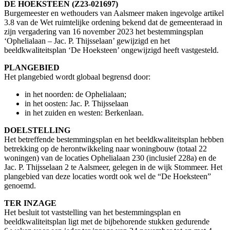
DE HOEKSTEEN (Z23-021697)
Burgemeester en wethouders van Aalsmeer maken ingevolge artikel
3.8 van de Wet ruimtelijke ordening bekend dat de gemeenteraad in
zijn vergadering van 16 november 2023 het bestemmingsplan
‘Ophelialaan – Jac. P. Thijsselaan’ gewijzigd en het
beeldkwaliteitsplan ‘De Hoeksteen’ ongewijzigd heeft vastgesteld.
PLANGEBIED
Het plangebied wordt globaal begrensd door:
in het noorden: de Ophelialaan;
in het oosten: Jac. P. Thijsselaan
in het zuiden en westen: Berkenlaan.
DOELSTELLING
Het betreffende bestemmingsplan en het beeldkwaliteitsplan hebben
betrekking op de herontwikkeling naar woningbouw (totaal 22
woningen) van de locaties Ophelialaan 230 (inclusief 228a) en de
Jac. P. Thijsselaan 2 te Aalsmeer, gelegen in de wijk Stommeer. Het
plangebied van deze locaties wordt ook wel de “De Hoeksteen”
genoemd.
TER INZAGE
Het besluit tot vaststelling van het bestemmingsplan en
beeldkwaliteitsplan ligt met de bijbehorende stukken gedurende