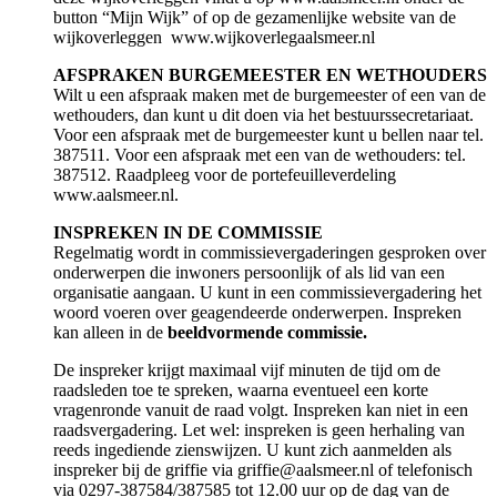
button “Mijn Wijk” of op de gezamenlijke website van de
wijkoverleggen www.wijkoverlegaalsmeer.nl
AFSPRAKEN BURGEMEESTER EN WETHOUDERS
Wilt u een afspraak maken met de burgemeester of een van de
wethouders, dan kunt u dit doen via het bestuurssecretariaat.
Voor een afspraak met de burgemeester kunt u bellen naar tel.
387511. Voor een afspraak met een van de wethouders: tel.
387512. Raadpleeg voor de portefeuilleverdeling
www.aalsmeer.nl.
INSPREKEN IN DE COMMISSIE
Regelmatig wordt in commissievergaderingen gesproken over
onderwerpen die inwoners persoonlijk of als lid van een
organisatie aangaan. U kunt in een commissievergadering het
woord voeren over geagendeerde onderwerpen. Inspreken
kan alleen in de
beeldvormende commissie.
De inspreker krijgt maximaal vijf minuten de tijd om de
raadsleden toe te spreken, waarna eventueel een korte
vragenronde vanuit de raad volgt. Inspreken kan niet in een
raadsvergadering. Let wel: inspreken is geen herhaling van
reeds ingediende zienswijzen. U kunt zich aanmelden als
inspreker bij de griffie via griffie@aalsmeer.nl of telefonisch
via 0297-387584/387585 tot 12.00 uur op de dag van de