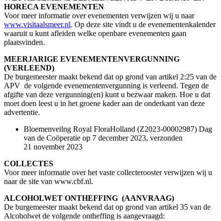
HORECA EVENEMENTEN
Voor meer informatie over evenementen verwijzen wij u naar
www.visitaalsmeer.nl
. Op deze site vindt u de evenementenkalender
waaruit u kunt afleiden welke openbare evenementen gaan
plaatsvinden.
MEERJARIGE EVENEMENTENVERGUNNING
(VERLEEND)
De burgemeester maakt bekend dat op grond van artikel 2:25 van de
APV de volgende evenementenvergunning is verleend. Tegen de
afgifte van deze vergunning(en) kunt u bezwaar maken. Hoe u dat
moet doen leest u in het groene kader aan de onderkant van deze
advertentie.
Bloemenveilng Royal FloraHolland (Z2023-00002987) Dag
van de Coöperatie op 7 december 2023, verzonden
21 november 2023
COLLECTES
Voor meer informatie over het vaste collecterooster verwijzen wij u
naar de site van www.cbf.nl.
ALCOHOLWET ONTHEFFING (AANVRAAG)
De burgemeester maakt bekend dat op grond van artikel 35 van de
Alcoholwet de volgende ontheffing is aangevraagd: