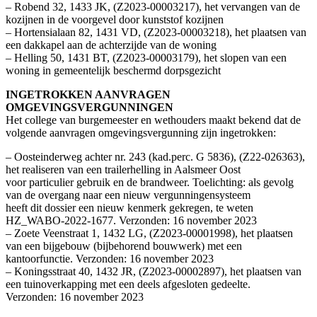
– Robend 32, 1433 JK, (Z2023-00003217), het vervangen van de
kozijnen in de voorgevel door kunststof kozijnen
– Hortensialaan 82, 1431 VD, (Z2023-00003218), het plaatsen van
een dakkapel aan de achterzijde van de woning
– Helling 50, 1431 BT, (Z2023-00003179), het slopen van een
woning in gemeentelijk beschermd dorpsgezicht
INGETROKKEN AANVRAGEN
OMGEVINGSVERGUNNINGEN
Het college van burgemeester en wethouders maakt bekend dat de
volgende aanvragen omgevingsvergunning zijn ingetrokken:
– Oosteinderweg achter nr. 243 (kad.perc. G 5836), (Z22-026363),
het realiseren van een trailerhelling in Aalsmeer Oost
voor particulier gebruik en de brandweer. Toelichting: als gevolg
van de overgang naar een nieuw vergunningensysteem
heeft dit dossier een nieuw kenmerk gekregen, te weten
HZ_WABO-2022-1677. Verzonden: 16 november 2023
– Zoete Veenstraat 1, 1432 LG, (Z2023-00001998), het plaatsen
van een bijgebouw (bijbehorend bouwwerk) met een
kantoorfunctie. Verzonden: 16 november 2023
– Koningsstraat 40, 1432 JR, (Z2023-00002897), het plaatsen van
een tuinoverkapping met een deels afgesloten gedeelte.
Verzonden: 16 november 2023