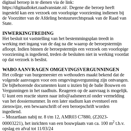
digitaal beroep in te dienen via de link:
https://digitaalloket.raadvanstate.nl/. Degene die beroep heeft
ingesteld kan een verzoek om voorlopige voorziening indienen bij
de Voorzitter van de Afdeling bestuursrechtspraak van de Raad van
State.
INWERKINGTREDING
Het besluit tot vaststelling van het bestemmingsplan treedt in
werking met ingang van de dag na die waarop de beroepstermijn
afloopt. Indien binnen de beroepstermijn een verzoek om voorlopige
voorziening is ingediend, treden de besluiten niet in werking voordat
op dat verzoek is beslist.
WABO AANVRAGEN OMGEVINGSVERGUNNINGEN
Het college van burgemeester en wethouders maakt bekend dat de
volgende aanvragen voor een omgevingsvergunning zijn ontvangen.
De bijbehorende documenten kunt u inzien bij de balie Bouwen en
Vergunningen in het raadhuis. Reageren op de aanvraag is mogelijk.
U kunt een reactie sturen naar info@aalsmeer.nl onder vermelding
van het dossiernummer. In een later stadium kan eventueel een
zienswijze, een bewaarschrift of een beroepschrift worden
ingediend.
– Mozartlaan nabij nr. 8 t/m 12, AMR03 C7880, (Z2023-
2
00003221), het inrichten van een bouwplaats van ca. 100 m
t.b.v.
opslag en afval tot 11/03/24