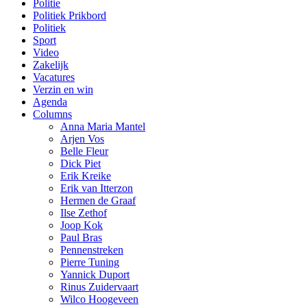
Politie
Politiek Prikbord
Politiek
Sport
Video
Zakelijk
Vacatures
Verzin en win
Agenda
Columns
Anna Maria Mantel
Arjen Vos
Belle Fleur
Dick Piet
Erik Kreike
Erik van Itterzon
Hermen de Graaf
Ilse Zethof
Joop Kok
Paul Bras
Pennenstreken
Pierre Tuning
Yannick Duport
Rinus Zuidervaart
Wilco Hoogeveen