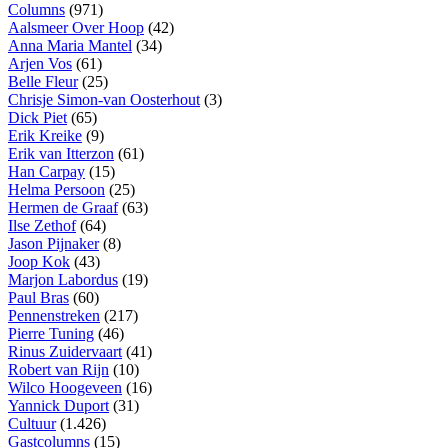
Columns
(971)
Aalsmeer Over Hoop
(42)
Anna Maria Mantel
(34)
Arjen Vos
(61)
Belle Fleur
(25)
Chrisje Simon-van Oosterhout
(3)
Dick Piet
(65)
Erik Kreike
(9)
Erik van Itterzon
(61)
Han Carpay
(15)
Helma Persoon
(25)
Hermen de Graaf
(63)
Ilse Zethof
(64)
Jason Pijnaker
(8)
Joop Kok
(43)
Marjon Labordus
(19)
Paul Bras
(60)
Pennenstreken
(217)
Pierre Tuning
(46)
Rinus Zuidervaart
(41)
Robert van Rijn
(10)
Wilco Hoogeveen
(16)
Yannick Duport
(31)
Cultuur
(1.426)
Gastcolumns
(15)