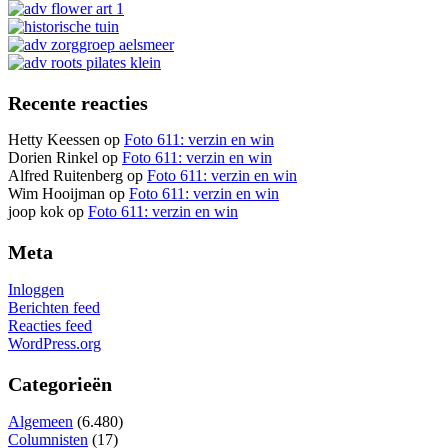
Recente reacties
Hetty Keessen
op
Foto 611: verzin en win
Dorien Rinkel
op
Foto 611: verzin en win
Alfred Ruitenberg
op
Foto 611: verzin en win
Wim Hooijman
op
Foto 611: verzin en win
joop kok
op
Foto 611: verzin en win
Meta
Inloggen
Berichten feed
Reacties feed
WordPress.org
Categorieën
Algemeen
(6.480)
Columnisten
(17)