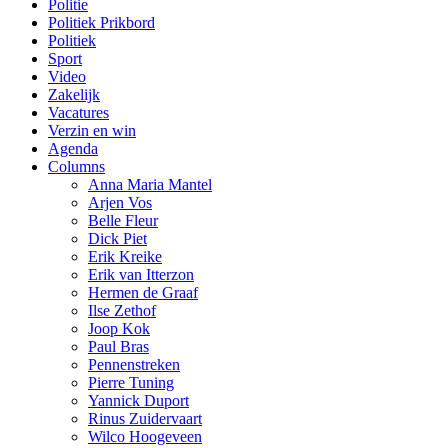
Politie
Politiek Prikbord
Politiek
Sport
Video
Zakelijk
Vacatures
Verzin en win
Agenda
Columns
Anna Maria Mantel
Arjen Vos
Belle Fleur
Dick Piet
Erik Kreike
Erik van Itterzon
Hermen de Graaf
Ilse Zethof
Joop Kok
Paul Bras
Pennenstreken
Pierre Tuning
Yannick Duport
Rinus Zuidervaart
Wilco Hoogeveen