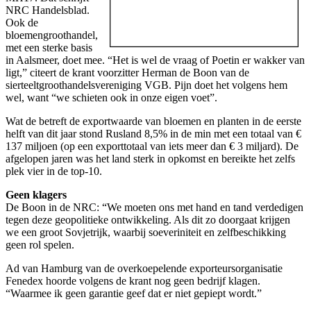
NRC Handelsblad.
Ook de
bloemengroothandel,
met een sterke basis
in Aalsmeer, doet mee. “Het is wel de vraag of Poetin er wakker van
ligt,” citeert de krant voorzitter Herman de Boon van de
sierteeltgroothandelsvereniging VGB. Pijn doet het volgens hem
wel, want “we schieten ook in onze eigen voet”.
Wat de betreft de exportwaarde van bloemen en planten in de eerste
helft van dit jaar stond Rusland 8,5% in de min met een totaal van €
137 miljoen (op een exporttotaal van iets meer dan € 3 miljard). De
afgelopen jaren was het land sterk in opkomst en bereikte het zelfs
plek vier in de top-10.
Geen klagers
De Boon in de NRC: “We moeten ons met hand en tand verdedigen
tegen deze geopolitieke ontwikkeling. Als dit zo doorgaat krijgen
we een groot Sovjetrijk, waarbij soeveriniteit en zelfbeschikking
geen rol spelen.
Ad van Hamburg van de overkoepelende exporteursorganisatie
Fenedex hoorde volgens de krant nog geen bedrijf klagen.
“Waarmee ik geen garantie geef dat er niet gepiept wordt.”