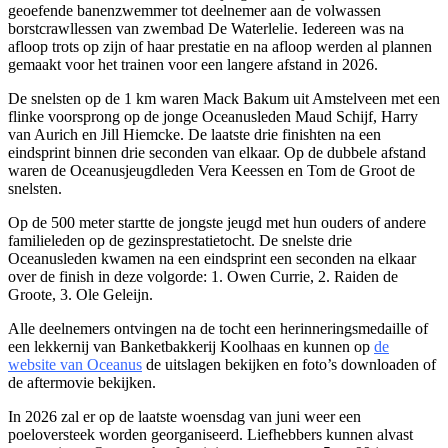
geoefende banenzwemmer tot deelnemer aan de volwassen
borstcrawllessen van zwembad De Waterlelie. Iedereen was na
afloop trots op zijn of haar prestatie en na afloop werden al plannen
gemaakt voor het trainen voor een langere afstand in 2026.
De snelsten op de 1 km waren Mack Bakum uit Amstelveen met een
flinke voorsprong op de jonge Oceanusleden Maud Schijf, Harry
van Aurich en Jill Hiemcke. De laatste drie finishten na een
eindsprint binnen drie seconden van elkaar. Op de dubbele afstand
waren de Oceanusjeugdleden Vera Keessen en Tom de Groot de
snelsten.
Op de 500 meter startte de jongste jeugd met hun ouders of andere
familieleden op de gezinsprestatietocht. De snelste drie
Oceanusleden kwamen na een eindsprint een seconden na elkaar
over de finish in deze volgorde: 1. Owen Currie, 2. Raiden de
Groote, 3. Ole Geleijn.
Alle deelnemers ontvingen na de tocht een herinneringsmedaille of
een lekkernij van Banketbakkerij Koolhaas en kunnen op
de
website van Oceanus
de uitslagen bekijken en foto’s downloaden of
de aftermovie bekijken.
In 2026 zal er op de laatste woensdag van juni weer een
poeloversteek worden georganiseerd. Liefhebbers kunnen alvast