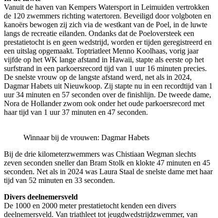
Vanuit de haven van Kempers Watersport in Leimuiden vertrokken
de 120 zwemmers richting watertoren. Beveiligd door volgboten en
kanoërs bewogen zij zich via de westkant van de Poel, in de luwte
langs de recreatie eilanden. Ondanks dat de Poeloversteek een
prestatietocht is en geen wedstrijd, worden er tijden geregistreerd en
een uitslag opgemaakt. Toptriatleet Menno Koolhaas, vorig jaar
vijfde op het WK lange afstand in Hawaii, stapte als eerste op het
surfstrand in een parkoersrecord tijd van 1 uur 16 minuten precies.
De snelste vrouw op de langste afstand werd, net als in 2024,
Dagmar Habets uit Nieuwkoop. Zij stapte nu in een recordtijd van 1
uur 34 minuten en 57 seconden over de finishlijn. De tweede dame,
Nora de Hollander zwom ook onder het oude parkoersrecord met
haar tijd van 1 uur 37 minuten en 47 seconden.
Winnaar bij de vrouwen: Dagmar Habets
Bij de drie kilometerzwemmers was Chistiaan Wegman slechts
zeven seconden sneller dan Bram Stolk en klokte 47 minuten en 45
seconden. Net als in 2024 was Laura Staal de snelste dame met haar
tijd van 52 minuten en 33 seconden.
Divers deelnemersveld
De 1000 en 2000 meter prestatietocht kenden een divers
deelnemersveld. Van triathleet tot jeugdwedstrijdzwemmer, van