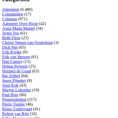
Algemeen
(6.480)
Columnisten
(17)
Columns
(971)
Aalsmeer Over Hoop
(42)
Anna Maria Mantel
(34)
Arjen Vos
(61)
Belle Fleur
(25)
Chrisje Simon-van Oosterhout
(3)
Dick Piet
(65)
Erik Kreike
(9)
Erik van Itterzon
(61)
Han Carpay
(15)
Helma Persoon
(25)
Hermen de Graaf
(63)
Ilse Zethof
(64)
Jason Pijnaker
(8)
Joop Kok
(43)
Marjon Labordus
(19)
Paul Bras
(60)
Pennenstreken
(217)
Pierre Tuning
(46)
Rinus Zuidervaart
(41)
Robert van Rijn
(10)