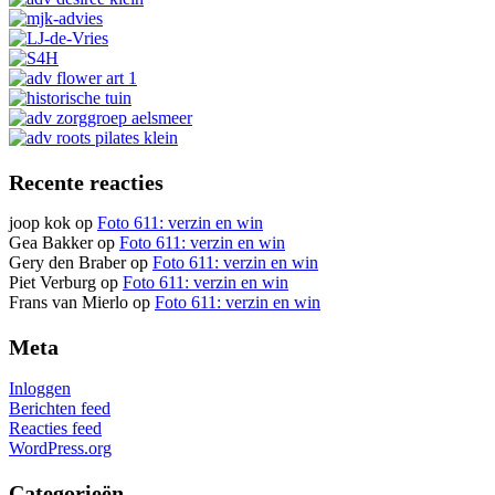
Recente reacties
joop kok
op
Foto 611: verzin en win
Gea Bakker
op
Foto 611: verzin en win
Gery den Braber
op
Foto 611: verzin en win
Piet Verburg
op
Foto 611: verzin en win
Frans van Mierlo
op
Foto 611: verzin en win
Meta
Inloggen
Berichten feed
Reacties feed
WordPress.org
Categorieën