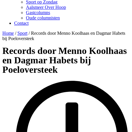
Sport op Zondag
Aalsmeer Over Hoop
Gastcolumns
Oude columnisten
Contact
Home
/
Sport
/
Records door Menno Koolhaas en Dagmar Habets
bij Poeloversteek
Records door Menno Koolhaas
en Dagmar Habets bij
Poeloversteek