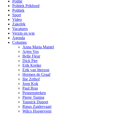
Politie
Politiek Prikbord
Politiek
Sport
Video
Zakelijk
Vacatures
Verzin en win
Agenda
Columns
Anna Maria Mantel
Arjen Vos
Belle Fleur
Dick Piet
Erik Kreike
Erik van Itterzon
Hermen de Graaf
Ilse Zethof
Joop Kok
Paul Bras
Pennenstreken
Pierre Tuning
Yannick Duport
Rinus Zuidervaart
Wilco Hoogeveen