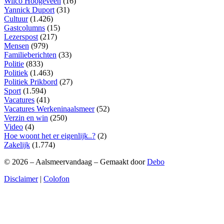
Wilco Hoogeveen
(16)
Yannick Duport
(31)
Cultuur
(1.426)
Gastcolumns
(15)
Lezerspost
(217)
Mensen
(979)
Familieberichten
(33)
Politie
(833)
Politiek
(1.463)
Politiek Prikbord
(27)
Sport
(1.594)
Vacatures
(41)
Vacatures Werkeninaalsmeer
(52)
Verzin en win
(250)
Video
(4)
Hoe woont het er eigenlijk..?
(2)
Zakelijk
(1.774)
© 2026 – Aalsmeervandaag – Gemaakt door
Debo
Disclaimer
|
Colofon