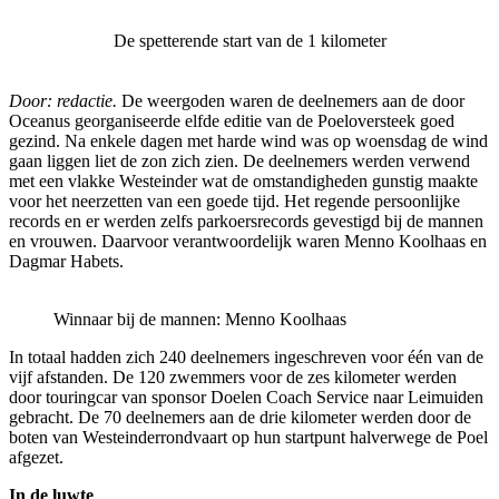
De spetterende start van de 1 kilometer
Door: redactie.
De weergoden waren de deelnemers aan de door
Oceanus georganiseerde elfde editie van de Poeloversteek goed
gezind. Na enkele dagen met harde wind was op woensdag de wind
gaan liggen liet de zon zich zien. De deelnemers werden verwend
met een vlakke Westeinder wat de omstandigheden gunstig maakte
voor het neerzetten van een goede tijd. Het regende persoonlijke
records en er werden zelfs parkoersrecords gevestigd bij de mannen
en vrouwen. Daarvoor verantwoordelijk waren Menno Koolhaas en
Dagmar Habets.
Winnaar bij de mannen: Menno Koolhaas
In totaal hadden zich 240 deelnemers ingeschreven voor één van de
vijf afstanden. De 120 zwemmers voor de zes kilometer werden
door touringcar van sponsor Doelen Coach Service naar Leimuiden
gebracht. De 70 deelnemers aan de drie kilometer werden door de
boten van Westeinderrondvaart op hun startpunt halverwege de Poel
afgezet.
In de luwte