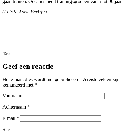
gaan trainen. Oceanus heeft trainingsgroepen van 5 tot 99 jaar.
(Foto’s: Adrie Berk/pr)
456
Geef een reactie
Het e-mailadres wordt niet gepubliceerd.
Vereiste velden zijn
gemarkeerd met
*
Voornaam
Achternaam
*
E-mail
*
Site