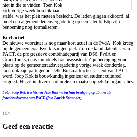
niet in die te vinden. Toen Kok
zich vorige week beschikbaar
stelde, was het pleit meteen beslecht. De leden gingen akkoord, al
moet een algemene ledenvergadering op een later tijdstip zijn
benoeming nog formaliseren.
Kort actief
De nieuwe voorzitter is nog maar kort actief in de PvdA. Kok kreeg
bij de gemeenteraadsverkiezingen plek 7 op de kandidatenlijst van
PACT, de progressieve combinatiepartij van D66, PvdA en
GroenLinks, en is inmiddels fractieassistent. Zijn beëdiging vond
plaats op de gemeenteraadsvergadering vorige week donderdag,
toen ook zijn partijgenoot Jelle Buisma fractieassistent van PACT
werd. Joop Kok is bouwkundig ingenieur en student cultureel
erfgoed. Hij zit in diverse culturele en maatschappelijke organisaties.
Foto: Joop Kok (rechts) en Jelle Buisma bij hun beëdiging op 15 mei als
fractieassistenten van PACT. (foto Patrick Spaander)
154
Geef een reactie