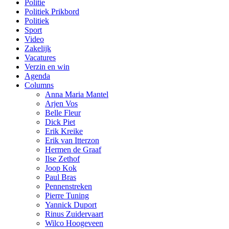
Politie
Politiek Prikbord
Politiek
Sport
Video
Zakelijk
Vacatures
Verzin en win
Agenda
Columns
Anna Maria Mantel
Arjen Vos
Belle Fleur
Dick Piet
Erik Kreike
Erik van Itterzon
Hermen de Graaf
Ilse Zethof
Joop Kok
Paul Bras
Pennenstreken
Pierre Tuning
Yannick Duport
Rinus Zuidervaart
Wilco Hoogeveen