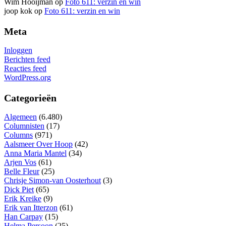
Wim Hooijman
op
Foto 611: verzin en win
joop kok
op
Foto 611: verzin en win
Meta
Inloggen
Berichten feed
Reacties feed
WordPress.org
Categorieën
Algemeen
(6.480)
Columnisten
(17)
Columns
(971)
Aalsmeer Over Hoop
(42)
Anna Maria Mantel
(34)
Arjen Vos
(61)
Belle Fleur
(25)
Chrisje Simon-van Oosterhout
(3)
Dick Piet
(65)
Erik Kreike
(9)
Erik van Itterzon
(61)
Han Carpay
(15)
Helma Persoon
(25)