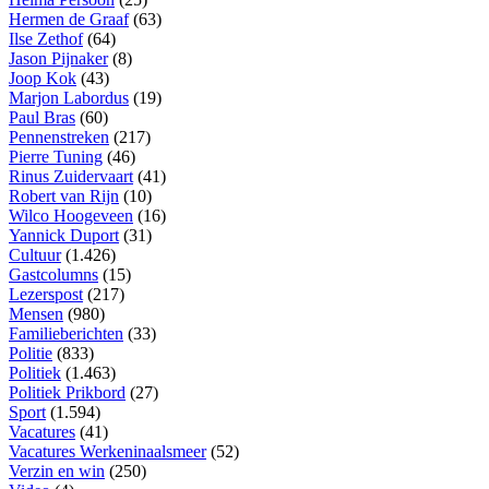
Hermen de Graaf
(63)
Ilse Zethof
(64)
Jason Pijnaker
(8)
Joop Kok
(43)
Marjon Labordus
(19)
Paul Bras
(60)
Pennenstreken
(217)
Pierre Tuning
(46)
Rinus Zuidervaart
(41)
Robert van Rijn
(10)
Wilco Hoogeveen
(16)
Yannick Duport
(31)
Cultuur
(1.426)
Gastcolumns
(15)
Lezerspost
(217)
Mensen
(980)
Familieberichten
(33)
Politie
(833)
Politiek
(1.463)
Politiek Prikbord
(27)
Sport
(1.594)
Vacatures
(41)
Vacatures Werkeninaalsmeer
(52)
Verzin en win
(250)