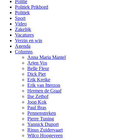
Politie
Politiek Prikbord
Politiek
Sport
Video
Zakelijk
Vacatures
Verzin en win
Agenda
Columns
Anna Maria Mantel
Arjen Vos
Belle Fleur
Dick Piet
Erik Kreike
Erik van Itterzon
Hermen de Graaf
Ilse Zethof
Joop Kok
Paul Bras
Pennenstreken
Pierre Tuning
Yannick Duport
Rinus Zuidervaart
Wilco Hoogeveen