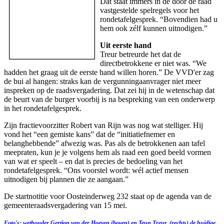
Dat staat immers in de door de raad
vastgestelde spelregels voor het
rondetafelgesprek. “Bovendien had u
hem ook zélf kunnen uitnodigen.”
Uit eerste hand
Treur betreurde het dat de
directbetrokkene er niet was. “We
hadden het graag uit de eerste hand willen horen.” De VVD'er zag
de bui al hangen: straks kan de vergunningaanvrager niet meer
inspreken op de raadsvergadering. Dat zei hij in de wetenschap dat
de beurt van de burger voorbij is na bespreking van een onderwerp
in het rondetafelgesprek.
Zijn fractievoorzitter Robert van Rijn was nog wat stelliger. Hij
vond het “een gemiste kans” dat de “initiatiefnemer en
belanghebbende” afwezig was. Pas als de betrokkenen aan tafel
meepraten, kun je je volgens hem als raad een goed beeld vormen
van wat er speelt – en dat is precies de bedoeling van het
rondetafelgesprek. “Ons voorstel wordt: wél actief mensen
uitnodigen bij plannen die ze aangaan.”
De startnotitie voor Oosteinderweg 232 staat op de agenda van de
gemeenteraadsvergadering van 15 mei.
Foto's: wethouder Gertjan van der Hoeven (boven) en Teun Treur, (rechts) de huidige