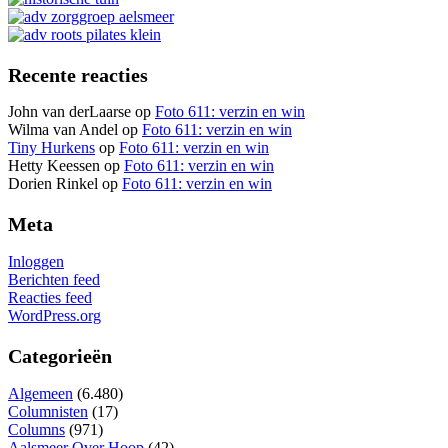
Recente reacties
John van derLaarse
op
Foto 611: verzin en win
Wilma van Andel
op
Foto 611: verzin en win
Tiny Hurkens
op
Foto 611: verzin en win
Hetty Keessen
op
Foto 611: verzin en win
Dorien Rinkel
op
Foto 611: verzin en win
Meta
Inloggen
Berichten feed
Reacties feed
WordPress.org
Categorieën
Algemeen
(6.480)
Columnisten
(17)
Columns
(971)
Aalsmeer Over Hoop
(42)