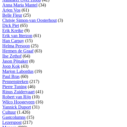
Anna Maria Mantel
(34)
Arjen Vos
(61)
Belle Fleur
(25)
Chrisje Simon-van Oosterhout
(3)
Dick Piet
(65)
Erik Kreike
(9)
Erik van Itterzon
(61)
Han Carpay
(15)
Helma Persoon
(25)
Hermen de Graaf
(63)
Ilse Zethof
(64)
Jason Pijnaker
(8)
Joop Kok
(43)
Marjon Labordus
(19)
Paul Bras
(60)
Pennenstreken
(217)
Pierre Tuning
(46)
Rinus Zuidervaart
(41)
Robert van Rijn
(10)
Wilco Hoogeveen
(16)
Yannick Duport
(31)
Cultuur
(1.426)
Gastcolumns
(15)
Lezerspost
(217)