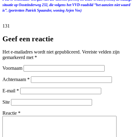
situatie op Oosteinderweg 232, die volgens het VVD-raadslid “het aanzien niet waard
is”. (portretten Patrick Spaander, woning Arjen Vos)
131
Geef een reactie
Het e-mailadres wordt niet gepubliceerd.
Vereiste velden zijn
gemarkeerd met
*
Voornaam
Achternaam
*
E-mail
*
Site
Reactie
*