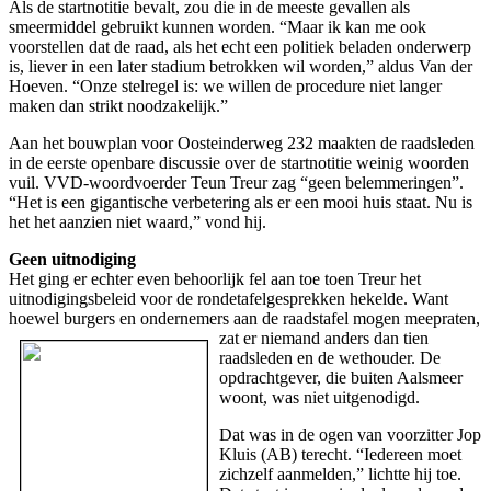
Als de startnotitie bevalt, zou die in de meeste gevallen als
smeermiddel gebruikt kunnen worden. “Maar ik kan me ook
voorstellen dat de raad, als het echt een politiek beladen onderwerp
is, liever in een later stadium betrokken wil worden,” aldus Van der
Hoeven. “Onze stelregel is: we willen de procedure niet langer
maken dan strikt noodzakelijk.”
Aan het bouwplan voor Oosteinderweg 232 maakten de raadsleden
in de eerste openbare discussie over de startnotitie weinig woorden
vuil. VVD-woordvoerder Teun Treur zag “geen belemmeringen”.
“Het is een gigantische verbetering als er een mooi huis staat. Nu is
het het aanzien niet waard,” vond hij.
Geen uitnodiging
Het ging er echter even behoorlijk fel aan toe toen Treur het
uitnodigingsbeleid voor de rondetafelgesprekken hekelde. Want
hoewel burgers en ondernemers aan de raadstafel mogen meepraten,
zat er niemand anders dan tien
raadsleden en de wethouder. De
opdrachtgever, die buiten Aalsmeer
woont, was niet uitgenodigd.
Dat was in de ogen van voorzitter Jop
Kluis (AB) terecht. “Iedereen moet
zichzelf aanmelden,” lichtte hij toe.