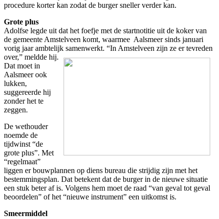
procedure korter kan zodat de burger sneller verder kan.
Grote plus
Adolfse legde uit dat het foefje met de startnotitie uit de koker van
de gemeente Amstelveen komt, waarmee Aalsmeer sinds januari
vorig jaar ambtelijk samenwerkt.
“In Amstelveen zijn ze er tevreden
over,” meldde hij.
Dat moet in
Aalsmeer ook
lukken,
suggereerde hij
zonder het te
zeggen.
De wethouder
noemde de
tijdwinst “de
grote plus”. Met
“regelmaat”
liggen er bouwplannen op diens bureau die strijdig zijn met het
bestemmingsplan. Dat betekent dat de burger in de nieuwe situatie
een stuk beter af is. Volgens hem moet de raad “van geval tot geval
beoordelen” of het “nieuwe instrument” een uitkomst is.
Smeermiddel