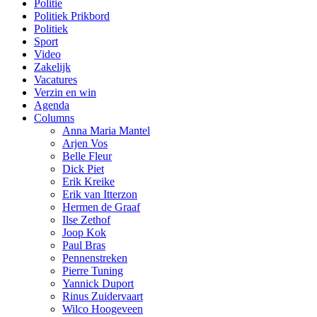
Politie
Politiek Prikbord
Politiek
Sport
Video
Zakelijk
Vacatures
Verzin en win
Agenda
Columns
Anna Maria Mantel
Arjen Vos
Belle Fleur
Dick Piet
Erik Kreike
Erik van Itterzon
Hermen de Graaf
Ilse Zethof
Joop Kok
Paul Bras
Pennenstreken
Pierre Tuning
Yannick Duport
Rinus Zuidervaart
Wilco Hoogeveen