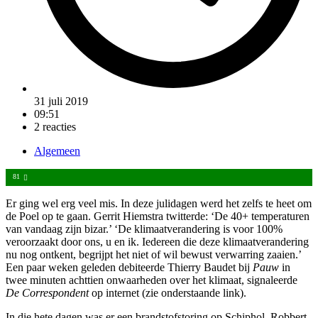
31 juli 2019
09:51
2 reacties
Algemeen
81
Er ging wel erg veel mis. In deze julidagen werd het zelfs te heet om
de Poel op te gaan. Gerrit Hiemstra twitterde: ‘De 40+ temperaturen
van vandaag zijn bizar.’ ‘De klimaatverandering is voor 100%
veroorzaakt door ons, u en ik. Iedereen die deze klimaatverandering
nu nog ontkent, begrijpt het niet of wil bewust verwarring zaaien.’
Een paar weken geleden debiteerde Thierry Baudet bij
Pauw
in
twee minuten achttien onwaarheden over het klimaat, signaleerde
De Correspondent
op internet (zie onderstaande link).
In die hete dagen was er een brandstofstoring op Schiphol. Robbert-