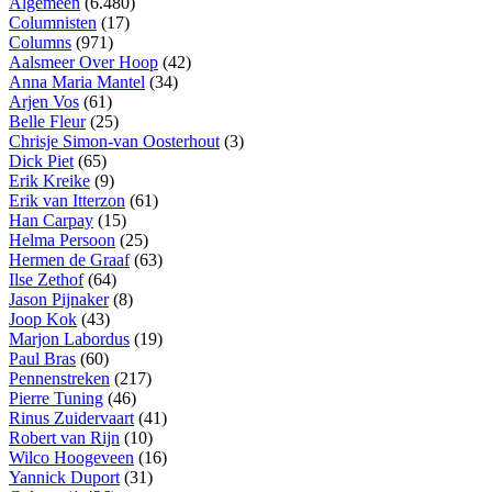
Algemeen
(6.480)
Columnisten
(17)
Columns
(971)
Aalsmeer Over Hoop
(42)
Anna Maria Mantel
(34)
Arjen Vos
(61)
Belle Fleur
(25)
Chrisje Simon-van Oosterhout
(3)
Dick Piet
(65)
Erik Kreike
(9)
Erik van Itterzon
(61)
Han Carpay
(15)
Helma Persoon
(25)
Hermen de Graaf
(63)
Ilse Zethof
(64)
Jason Pijnaker
(8)
Joop Kok
(43)
Marjon Labordus
(19)
Paul Bras
(60)
Pennenstreken
(217)
Pierre Tuning
(46)
Rinus Zuidervaart
(41)
Robert van Rijn
(10)
Wilco Hoogeveen
(16)
Yannick Duport
(31)