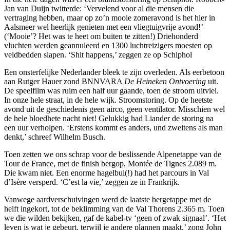
Jan van Duijn twitterde: ‘Vervelend voor al die mensen die
vertraging hebben, maar op zo’n mooie zomeravond is het hier in
Aalsmeer wel heerlijk genieten met een vliegtuigvrije avond!’
(‘Mooie’? Het was te heet om buiten te zitten!) Driehonderd
vluchten werden geannuleerd en 1300 luchtreizigers moesten op
veldbedden slapen. ‘Shit happens,’ zeggen ze op Schiphol
Een onsterfelijke Nederlander bleek te zijn overleden. Als eerbetoon
aan Rutger Hauer zond BNNVARA
De Heineken Ontvoering
uit.
De speelfilm was ruim een half uur gaande, toen de stroom uitviel.
In onze hele straat, in de hele wijk. Stroomstoring. Op de heetste
avond uit de geschiedenis geen airco, geen ventilator. Misschien wel
de hele bloedhete nacht niet! Gelukkig had Liander de storing na
een uur verholpen. ‘Erstens kommt es anders, und zweitens als man
denkt,’ schreef Wilhelm Busch.
Toen zetten we ons schrap voor de beslissende Alpenetappe van de
Tour de France, met de finish bergop, Montée de Tignes 2.089 m.
Die kwam niet. Een enorme hagelbui(!) had het parcours in Val
d’Isère versperd. ‘C’est la vie,’ zeggen ze in Frankrijk.
Vanwege aardverschuivingen werd de laatste bergetappe met de
helft ingekort, tot de beklimming van de Val Thorens 2.365 m. Toen
we die wilden bekijken, gaf de kabel-tv ‘geen of zwak signaal’. ‘Het
leven is wat je gebeurt, terwijl je andere plannen maakt,’ zong John