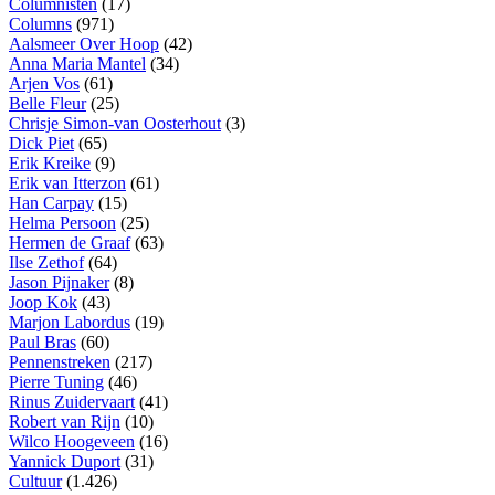
Columnisten
(17)
Columns
(971)
Aalsmeer Over Hoop
(42)
Anna Maria Mantel
(34)
Arjen Vos
(61)
Belle Fleur
(25)
Chrisje Simon-van Oosterhout
(3)
Dick Piet
(65)
Erik Kreike
(9)
Erik van Itterzon
(61)
Han Carpay
(15)
Helma Persoon
(25)
Hermen de Graaf
(63)
Ilse Zethof
(64)
Jason Pijnaker
(8)
Joop Kok
(43)
Marjon Labordus
(19)
Paul Bras
(60)
Pennenstreken
(217)
Pierre Tuning
(46)
Rinus Zuidervaart
(41)
Robert van Rijn
(10)
Wilco Hoogeveen
(16)
Yannick Duport
(31)
Cultuur
(1.426)