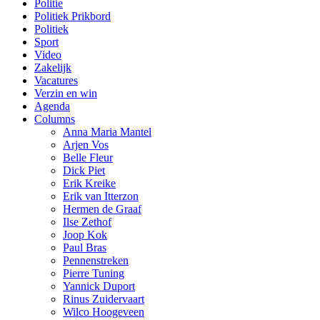
Politie
Politiek Prikbord
Politiek
Sport
Video
Zakelijk
Vacatures
Verzin en win
Agenda
Columns
Anna Maria Mantel
Arjen Vos
Belle Fleur
Dick Piet
Erik Kreike
Erik van Itterzon
Hermen de Graaf
Ilse Zethof
Joop Kok
Paul Bras
Pennenstreken
Pierre Tuning
Yannick Duport
Rinus Zuidervaart
Wilco Hoogeveen