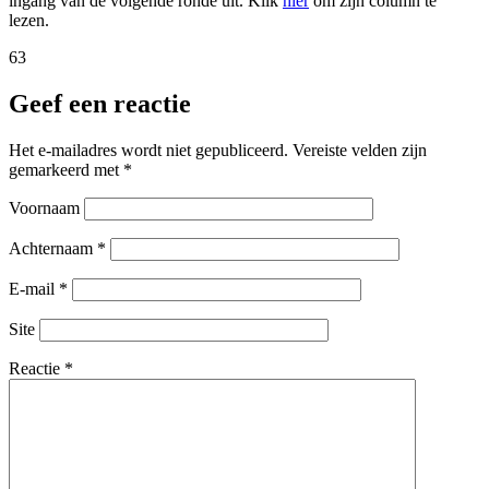
ingang van de volgende ronde uit. Klik
hier
om zijn column te
lezen.
63
Geef een reactie
Het e-mailadres wordt niet gepubliceerd.
Vereiste velden zijn
gemarkeerd met
*
Voornaam
Achternaam
*
E-mail
*
Site
Reactie
*