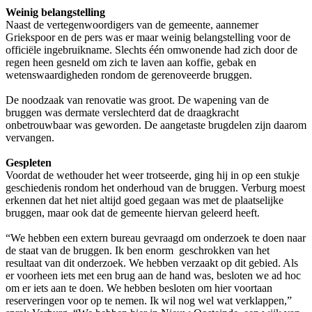
Weinig belangstelling
Naast de vertegenwoordigers van de gemeente, aannemer
Griekspoor en de pers was er maar weinig belangstelling voor de
officiële ingebruikname. Slechts één omwonende had zich door de
regen heen gesneld om zich te laven aan koffie, gebak en
wetenswaardigheden rondom de gerenoveerde bruggen.
De noodzaak van renovatie was groot. De wapening van de
bruggen was dermate verslechterd dat de draagkracht
onbetrouwbaar was geworden. De aangetaste brugdelen zijn daarom
vervangen.
Gespleten
Voordat de wethouder het weer trotseerde, ging hij in op een stukje
geschiedenis rondom het onderhoud van de bruggen. Verburg moest
erkennen dat het niet altijd goed gegaan was met de plaatselijke
bruggen, maar ook dat de gemeente hiervan geleerd heeft.
“We hebben een extern bureau gevraagd om onderzoek te doen naar
de staat van de bruggen. Ik ben enorm geschrokken van het
resultaat van dit onderzoek. We hebben verzaakt op dit gebied. Als
er voorheen iets met een brug aan de hand was, besloten we ad hoc
om er iets aan te doen. We hebben besloten om hier voortaan
reserveringen voor op te nemen. Ik wil nog wel wat verklappen,”