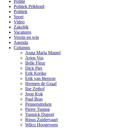
Politie
Politiek Prikbord
Politiek
Sport
Video
Zakelijk
Vacatures
Verzin en win
Agenda
Columns
Anna Maria Mantel
Arjen Vos
Belle Fleur
Dick Piet
Erik Kreike
Erik van Itterzon
Hermen de Graaf
Ilse Zethof
Joop Kok
Paul Bras
Pennenstreken
Pierre Tuning
Yannick Duport
Rinus Zuidervaart
Wilco Hoogeveen