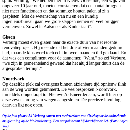
sprak Verburg, “We hebben hier in Nieuw Oosteinde, een wijk van
ongeveer 10 jaar oud, moeten constateren dat een aantal bruggen
niet meer functioneert en dat sommige houten palen al zijn
gespleten. Met de wetenschap van nu en een kundig
ingenieursbureau gaan we grote stappen nemen en veel bruggen
vernieuwen. Zowel in Aalsmeer als Kudelstaart”.
Gissen
Verburg moest even gissen naar de exacte duur van het recente
renovatieproject. Hij meende dat het drie of vier maanden geduurd
had, maar de klus werd toch echt in twee maanden tijd geklaard. En
dat was een compliment voor de aannemer. “Want,” zo zei Verburg,
“we zijn in gemeenteland gewend dat het altijd langer duurt dan de
afgesproken termijn.”
Noordvork
Op dezelfde plek zal overigens binnen afzienbare tijd opnieuw flink
aan de weg worden getimmerd. De veelbesproken Noordvork,
inmiddels omgedoopt tot Nieuwe Aalsmeerderlaan, wordt hier op
deze zevensprong van wegen aangesloten. De precieze invulling
daarvan ligt nog open.
Op de foto plaatst Ad Verburg samen met medewerkers van Griekspoor de ontbrekende
brugleuning op de Molenvlietbrug. Een nat pak neemt hij daarbij voor lief. (Foto: Arjen
Vos)