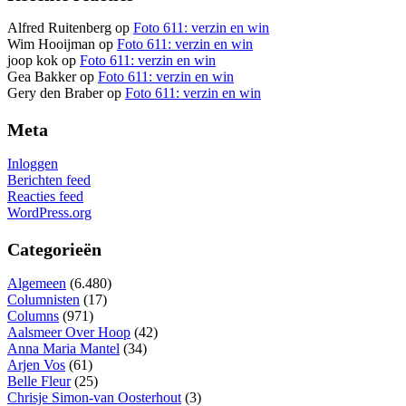
Alfred Ruitenberg
op
Foto 611: verzin en win
Wim Hooijman
op
Foto 611: verzin en win
joop kok
op
Foto 611: verzin en win
Gea Bakker
op
Foto 611: verzin en win
Gery den Braber
op
Foto 611: verzin en win
Meta
Inloggen
Berichten feed
Reacties feed
WordPress.org
Categorieën
Algemeen
(6.480)
Columnisten
(17)
Columns
(971)
Aalsmeer Over Hoop
(42)
Anna Maria Mantel
(34)
Arjen Vos
(61)
Belle Fleur
(25)
Chrisje Simon-van Oosterhout
(3)