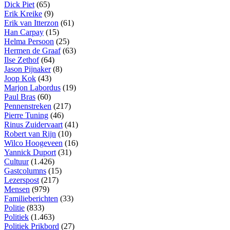
Dick Piet
(65)
Erik Kreike
(9)
Erik van Itterzon
(61)
Han Carpay
(15)
Helma Persoon
(25)
Hermen de Graaf
(63)
Ilse Zethof
(64)
Jason Pijnaker
(8)
Joop Kok
(43)
Marjon Labordus
(19)
Paul Bras
(60)
Pennenstreken
(217)
Pierre Tuning
(46)
Rinus Zuidervaart
(41)
Robert van Rijn
(10)
Wilco Hoogeveen
(16)
Yannick Duport
(31)
Cultuur
(1.426)
Gastcolumns
(15)
Lezerspost
(217)
Mensen
(979)
Familieberichten
(33)
Politie
(833)
Politiek
(1.463)
Politiek Prikbord
(27)